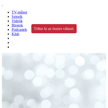
TV-műsor
Sztorik
Videók
Blogok
Töltse ki az összes választ.
Podcastek
Klub